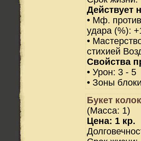
Действует н
• Мф. против
удара (%): +
• Мастерств
стихией Воз
Свойства п
• Урон: 3 - 5
• Зоны блок
Букет коло
(Масса: 1)
Цена: 1 кр.
Долговечност