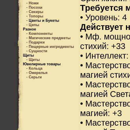
·
Ножи
Требуется 
·
Посохи
·
Секиры
• Уровень: 4
·
Топоры
·
Цветы и Букеты
Действует н
·
Цепы
Разное
·
Компоненты
• Мф. мощно
·
Магические предметы
·
Подарки
стихий: +33
·
Пещерные ингредиенты
·
Сущности
• Интеллект:
Щиты
·
Щиты
• Мастерств
Ювелирные товары
·
Кольца
магией стихи
·
Ожерелья
·
Серьги
• Мастерств
магией Свет
• Мастерств
магией: +3
• Мастерств