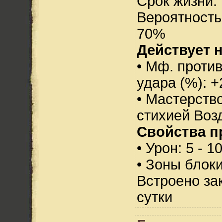
Срок жизни: 
Вероятность
70%
Действует н
• Мф. против
удара (%): +
• Мастерств
стихией Воз
Свойства п
• Урон: 5 - 1
• Зоны блок
Встроено за
сутки