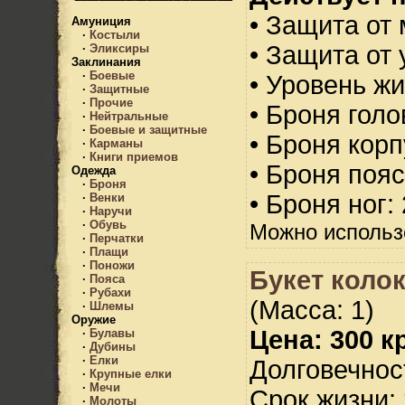
• Защита от 
Амуниция
·
Костыли
• Защита от 
·
Эликсиры
Заклинания
·
Боевые
• Уровень жи
·
Защитные
·
Прочие
• Броня голо
·
Нейтральные
·
Боевые и защитные
• Броня корп
·
Карманы
·
Книги приемов
• Броня пояс
Одежда
·
Броня
• Броня ног:
·
Венки
·
Наручи
·
Обувь
Можно использ
·
Перчатки
·
Плащи
·
Поножи
Букет коло
·
Пояса
·
Рубахи
(Масса: 1)
·
Шлемы
Оружие
Цена: 300 кр
·
Булавы
·
Дубины
·
Елки
Долговечност
·
Крупные елки
·
Мечи
Срок жизни: 
·
Молоты