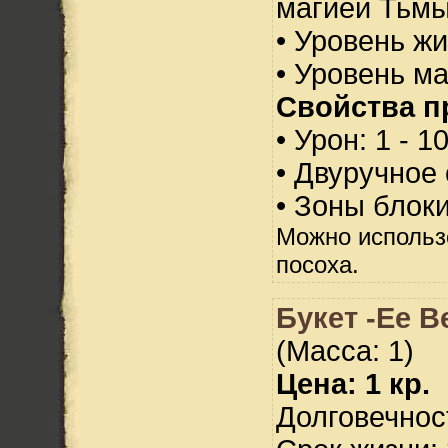
магией Тьмы
• Уровень жи
• Уровень м
Свойства п
• Урон: 1 - 1
• Двуручное
• Зоны блок
Можно использ
посоха.
Букет -Ее В
(Масса: 1)
Цена: 1 кр.
Долговечност