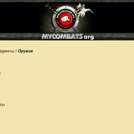
едметы
/
Оружие
и
еты