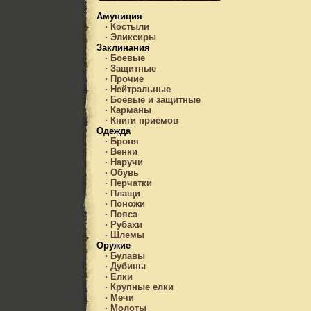
Амуниция
·
Костыли
·
Эликсиры
Заклинания
·
Боевые
·
Защитные
·
Прочие
·
Нейтральные
·
Боевые и защитные
·
Карманы
·
Книги приемов
Одежда
·
Броня
·
Венки
·
Наручи
·
Обувь
·
Перчатки
·
Плащи
·
Поножи
·
Пояса
·
Рубахи
·
Шлемы
Оружие
·
Булавы
·
Дубины
·
Елки
·
Крупные елки
·
Мечи
·
Молоты