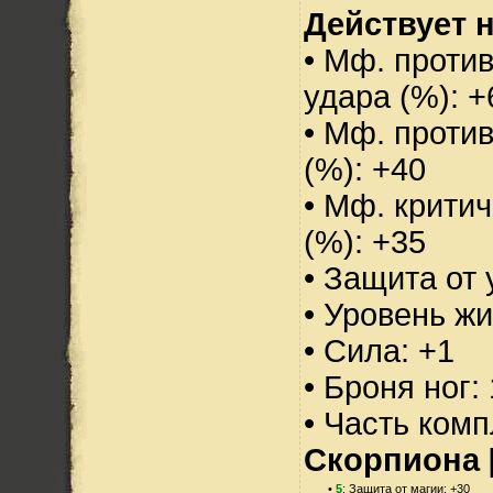
Действует н
• Мф. против
удара (%): +
• Мф. проти
(%): +40
• Мф. критич
(%): +35
• Защита от 
• Уровень жи
• Сила: +1
• Броня ног:
• Часть ком
Скорпиона 
•
5
: Защита от магии: +30