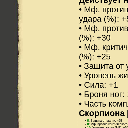
• Мф. против
удара (%): +
• Мф. проти
(%): +30
• Мф. критич
(%): +25
• Защита от 
• Уровень жи
• Сила: +1
• Броня ног:
• Часть ком
Скорпиона
•
5
: Защита от магии: +25
•
8
: Мф. против критического
•
10
: Уровень жизни (HP): +5