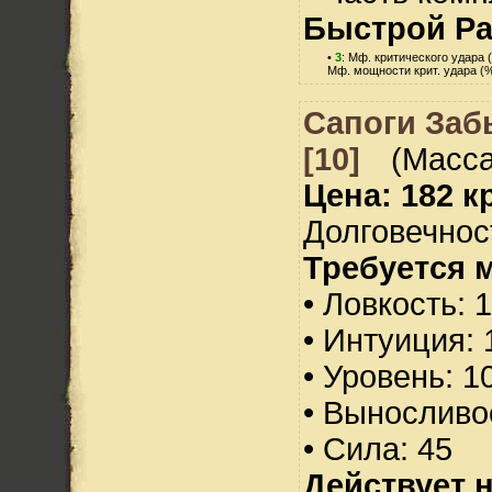
Быстрой Р
•
3
: Мф. критического удара 
Мф. мощности крит. удара (%
Сапоги Заб
[10]
(Масса
Цена: 182 кр
Долговечност
Требуется 
• Ловкость: 
• Интуиция: 
• Уровень: 1
• Выносливо
• Сила: 45
Действует н