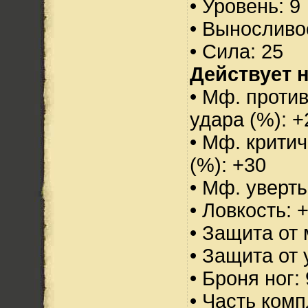
• Уровень: 9
• Выносливо
• Сила: 25
Действует н
• Мф. против
удара (%): +
• Мф. критич
(%): +30
• Мф. уверт
• Ловкость: 
• Защита от 
• Защита от 
• Броня ног:
• Часть ком