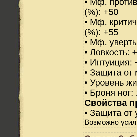
• Мф. проти
(%): +50
• Мф. критич
(%): +55
• Мф. уверт
• Ловкость: 
• Интуиция: 
• Защита от 
• Уровень жи
• Броня ног:
Свойства п
• Защита от 
Возможно усил