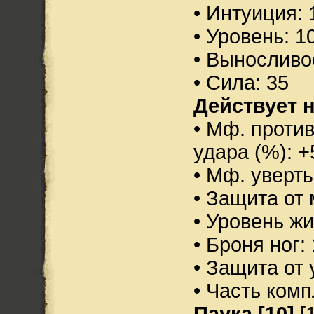
• Интуиция: 
• Уровень: 1
• Выносливо
• Сила: 35
Действует н
• Мф. против
удара (%): +
• Мф. уверт
• Защита от 
• Уровень жи
• Броня ног:
• Защита от 
• Часть ком
Паука [10]
[1