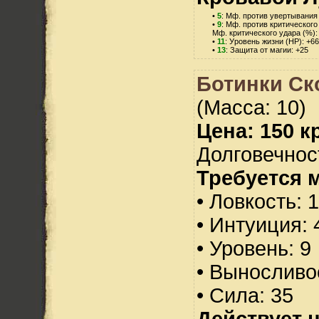
•
5
: Мф. против увертывания 
•
9
: Мф. против критического
Мф. критического удара (%):
•
11
: Уровень жизни (HP): +66
•
13
: Защита от магии: +25
Ботинки Ск
(Масса: 10)
Цена: 150 кр
Долговечност
Требуется 
• Ловкость: 
• Интуиция: 
• Уровень: 9
• Выносливо
• Сила: 35
Действует н