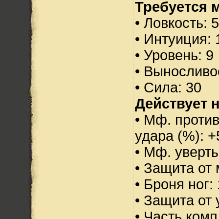
Требуется 
• Ловкость: 
• Интуиция: 
• Уровень: 9
• Выносливо
• Сила: 30
Действует н
• Мф. против
удара (%): +
• Мф. уверт
• Защита от 
• Броня ног:
• Защита от 
• Часть ком