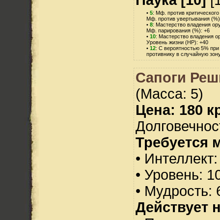
•
5
: Мф. против критического
Мф. против увертывания (%)
•
8
: Мастерство владения ор
Мф. парирования (%): +6
•
10
: Мастерство владения о
Уровень жизни (HP): +40
•
12
: С вероятностью 5% при
противнику в случайную зону
Сапоги Реш
(Масса: 5)
Цена: 180 кр
Долговечност
Требуется 
• Интеллект:
• Уровень: 1
• Мудрость: 
Действует н