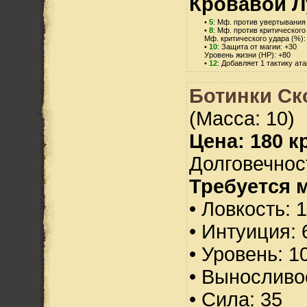
Кровавой Л
•
5
: Мф. против увертывания 
•
8
: Мф. против критического
Мф. критического удара (%):
•
10
: Защита от магии: +30
Уровень жизни (HP): +80
•
12
: Добавляет 1 тактику ат
Ботинки Ск
(Масса: 10)
Цена: 180 кр
Долговечност
Требуется 
• Ловкость: 
• Интуиция: 
• Уровень: 1
• Выносливо
• Сила: 35