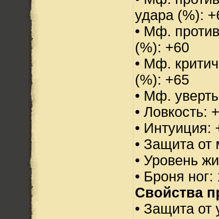
удара (%): +
• Мф. проти
(%): +60
• Мф. критич
(%): +65
• Мф. уверт
• Ловкость: 
• Интуиция: 
• Защита от 
• Уровень жи
• Броня ног:
Свойства п
• Защита от 