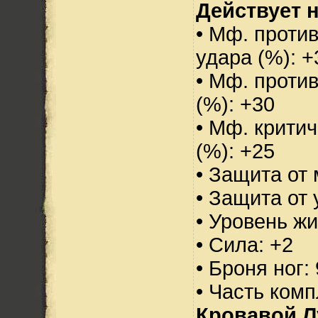
Действует н
• Мф. против
удара (%): +
• Мф. проти
(%): +30
• Мф. критич
(%): +25
• Защита от 
• Защита от 
• Уровень жи
• Сила: +2
• Броня ног:
• Часть ком
Кровавой 