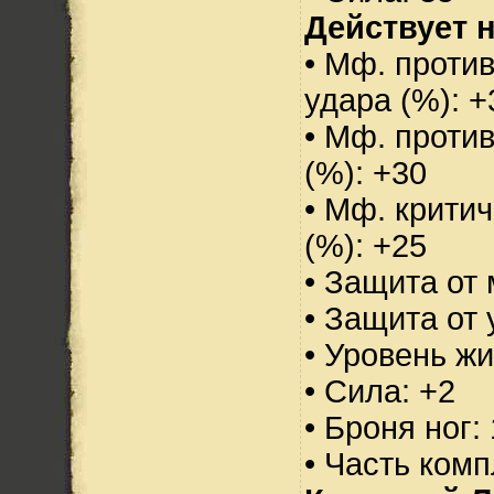
Действует н
• Мф. против
удара (%): +
• Мф. проти
(%): +30
• Мф. критич
(%): +25
• Защита от 
• Защита от 
• Уровень жи
• Сила: +2
• Броня ног:
• Часть ком