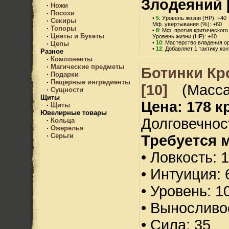
Злодеяний 
·
Ножи
·
Посохи
•
5
: Уровень жизни (HP): +40
·
Секиры
Мф. увертывания (%): +60
·
Топоры
•
8
: Мф. против критического
·
Цветы и Букеты
Уровень жизни (HP): +40
•
10
: Мастерство владения о
·
Цепы
•
12
: Добавляет 1 тактику ко
Разное
·
Компоненты
·
Магические предметы
Ботинки Кр
·
Подарки
·
Пещерные ингредиенты
[10]
(Масса
·
Сущности
Щиты
Цена: 178 кр
·
Щиты
Ювелирные товары
Долговечност
·
Кольца
·
Ожерелья
·
Серьги
Требуется 
• Ловкость: 
• Интуиция: 
• Уровень: 1
• Выносливо
• Сила: 35