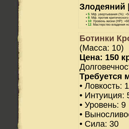
Злодеяний
•
5
: Мф. увертывания (%): +5
•
8
: Мф. против критического
•
10
: Уровень жизни (HP): +6
•
12
: Мастерство владения н
Ботинки Кр
(Масса: 10)
Цена: 150 кр
Долговечност
Требуется 
• Ловкость: 
• Интуиция: 
• Уровень: 9
• Выносливо
• Сила: 30