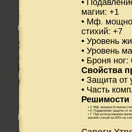
• Подавлени
магии: +1
• Мф. мощно
стихий: +7
• Уровень жи
• Уровень м
• Броня ног:
Свойства п
• Защита от 
• Часть ком
Решимости 
•
3
: Мф. мощности магии сти
•
5
: Подавление защиты от ма
•
7
: При использовании маги
магией стихий на 50% на сл
Сапоги Утр