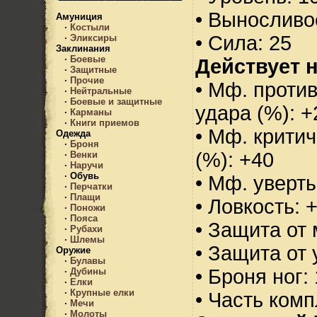
• Выносливо
Амуниция
·
Костыли
• Сила: 25
·
Эликсиры
Заклинания
·
Боевые
Действует н
·
Защитные
·
Прочие
• Мф. против
·
Нейтральные
·
Боевые и защитные
удара (%): +
·
Карманы
·
Книги приемов
• Мф. критич
Одежда
·
Броня
(%): +40
·
Венки
·
Наручи
·
Обувь
• Мф. уверт
·
Перчатки
·
Плащи
• Ловкость: 
·
Поножи
·
Пояса
• Защита от 
·
Рубахи
·
Шлемы
• Защита от 
Оружие
·
Булавы
• Броня ног:
·
Дубины
·
Елки
·
Крупные елки
• Часть ком
·
Мечи
·
Молоты