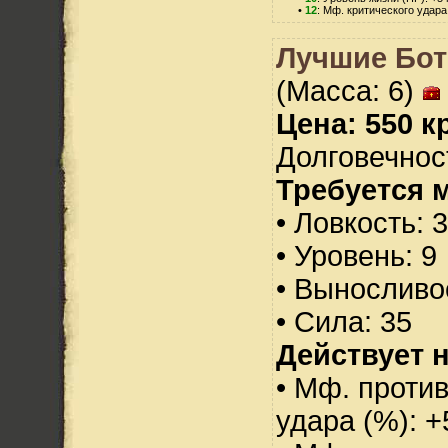
•
12
: Мф. критического удара
Лучшие Бот
(Масса: 6)
Цена: 550 кр
Долговечност
Требуется 
• Ловкость: 
• Уровень: 9
• Выносливо
• Сила: 35
Действует н
• Мф. против
удара (%): +