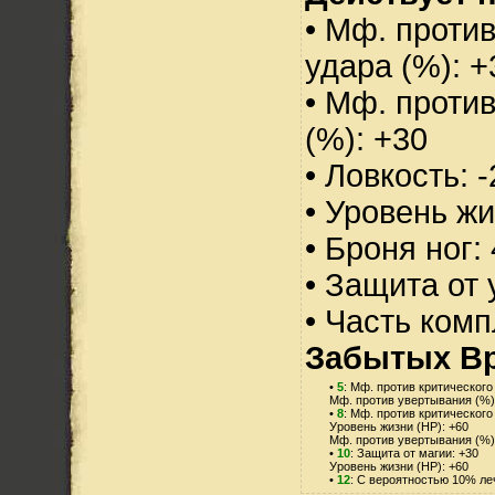
• Мф. против
удара (%): +
• Мф. проти
(%): +30
• Ловкость: -
• Уровень жи
• Броня ног:
• Защита от 
• Часть ком
Забытых Вр
•
5
: Мф. против критического
Мф. против увертывания (%)
•
8
: Мф. против критического
Уровень жизни (HP): +60
Мф. против увертывания (%)
•
10
: Защита от магии: +30
Уровень жизни (HP): +60
•
12
: С вероятностью 10% л