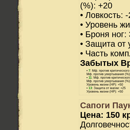
(%): +20
• Ловкость: -
• Уровень жи
• Броня ног:
• Защита от 
• Часть ком
Забытых В
•
7
: Мф. против критического
Мф. против увертывания (%)
•
11
: Мф. против критическог
Мф. против увертывания (%)
Уровень жизни (HP): +50
•
13
: Защита от магии: +25
Уровень жизни (HP): +50
Сапоги Пау
Цена: 150 кр
Долговечност