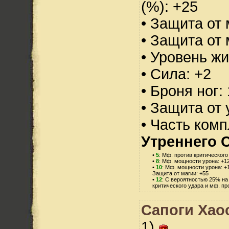
(%): +25
• Защита от 
• Защита от 
• Уровень жи
• Сила: +2
• Броня ног:
• Защита от 
• Часть ком
Утреннего С
•
5
: Мф. против критического
•
8
: Мф. мощности урона: +1
•
10
: Мф. мощности урона: +
Защита от магии: +55
•
12
: С вероятностью 25% на
критического удара и мф. пр
Сапоги Хаос
1)