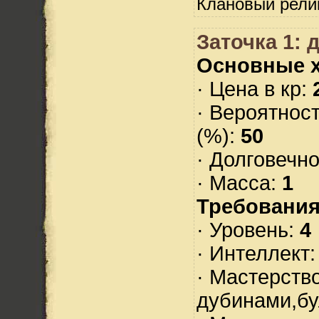
Клановый рели
Заточка 1:
Основные х
· Цена в кр:
· Вероятнос
(%):
50
· Долговечн
· Масса:
1
Требования
· Уровень:
4
· Интеллект
· Мастерств
дубинами,б