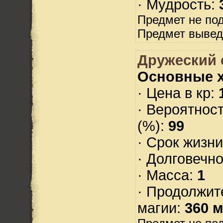
· Мудрость:
Предмет не по
Предмет вывед
Дружеский 
Основные х
· Цена в кр:
· Вероятнос
(%):
99
· Срок жизн
· Долговечн
· Масса:
1
· Продолжит
магии:
360 м