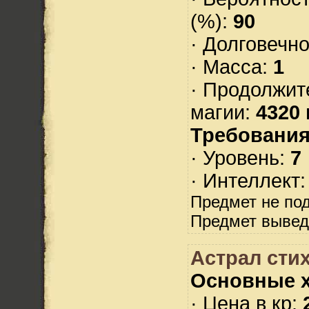
(%):
90
· Долговечн
· Масса:
1
· Продолжит
магии:
4320 
Требования
· Уровень:
7
· Интеллект
Предмет не по
Предмет вывед
Астрал стих
Основные х
· Цена в кр: