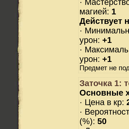
· Мастерств
магией:
1
Действует н
· Минималь
урон:
+1
· Максимал
урон:
+1
Предмет не по
Заточка 1:
Основные х
· Цена в кр:
· Вероятнос
(%):
50