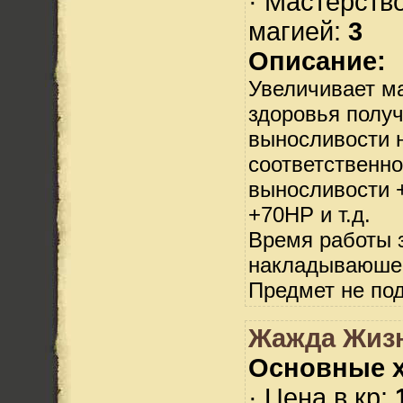
· Мастерств
магией:
3
Описание:
Увеличивает м
здоровья полу
выносливости н
соответственно
выносливости +
+70HP и т.д.
Время работы з
накладываюше
Предмет не по
Жажда Жизн
Основные х
· Цена в кр: