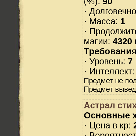
(%):
90
· Долговечн
· Масса:
1
· Продолжит
магии:
4320 
Требования
· Уровень:
7
· Интеллект
Предмет не по
Предмет вывед
Астрал стих
Основные х
· Цена в кр:
· Вероятнос