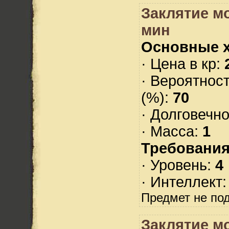
Заклятие м
мин
Основные х
· Цена в кр:
· Вероятнос
(%):
70
· Долговечн
· Масса:
1
Требования
· Уровень:
4
· Интеллект
Предмет не по
Заклятие м