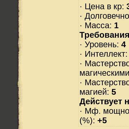
· Цена в кр:
· Долговечн
· Масса:
1
Требования
· Уровень:
4
· Интеллект
· Мастерств
магическими
· Мастерств
магией:
5
Действует н
· Мф. мощно
(%):
+5