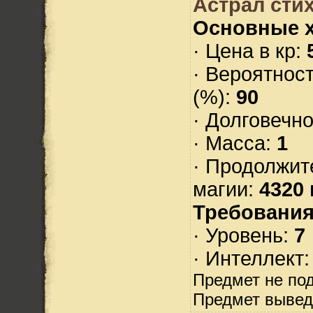
Астрал стих
Основные х
· Цена в кр:
· Вероятнос
(%):
90
· Долговечн
· Масса:
1
· Продолжит
магии:
4320 
Требования
· Уровень:
7
· Интеллект
Предмет не по
Предмет вывед