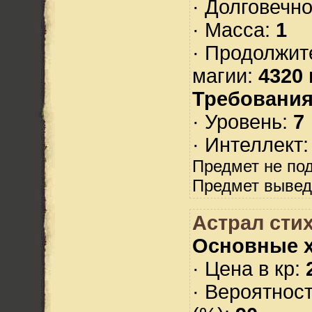
· Долговечн
· Масса:
1
· Продолжит
магии:
4320 
Требования
· Уровень:
7
· Интеллект
Предмет не по
Предмет вывед
Астрал стих
Основные х
· Цена в кр:
· Вероятнос