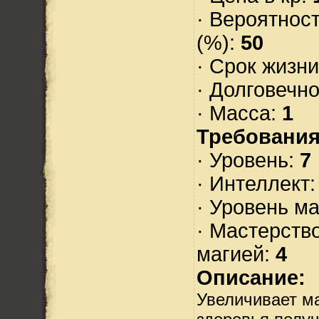
· Вероятнос
(%):
50
· Срок жизн
· Долговечн
· Масса:
1
Требования
· Уровень:
7
· Интеллект
· Уровень м
· Мастерств
магией:
4
Описание:
Увеличивает м