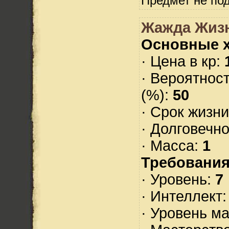
Предмет не по
Жажда Жизн
Основные х
· Цена в кр:
· Вероятнос
(%):
50
· Срок жизн
· Долговечн
· Масса:
1
Требования
· Уровень:
7
· Интеллект
· Уровень м