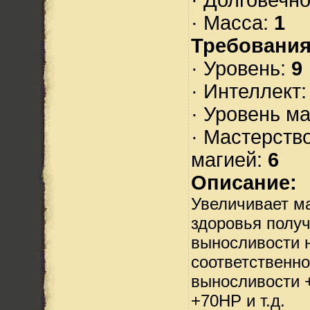
· Масса:
1
Требования
· Уровень:
9
· Интеллект
· Уровень м
· Мастерств
магией:
6
Описание:
Увеличивает м
здоровья полу
выносливости н
соответственно
выносливости +
+70HP и т.д.