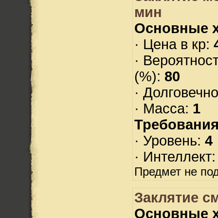
мин
Основные х
· Цена в кр:
· Вероятнос
(%):
80
· Долговечн
· Масса:
1
Требования
· Уровень:
4
· Интеллект
Предмет не по
Заклятие с
Основные х