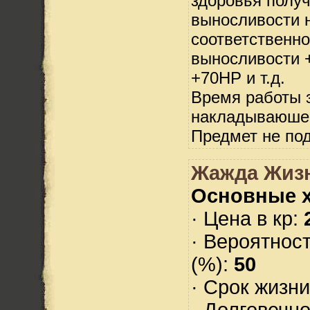
здоровья полу
выносливости н
соответственно
выносливости +
+70HP и т.д.
Время работы з
накладываюше
Предмет не по
Жажда Жизн
Основные х
· Цена в кр:
· Вероятнос
(%):
50
· Срок жизн
· Долговечн