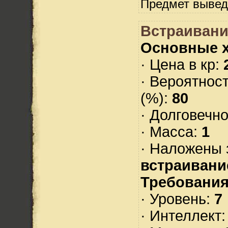
Предмет вывед
Встраивани
Основные х
· Цена в кр:
· Вероятнос
(%):
80
· Долговечн
· Масса:
1
· Наложены 
встраивани
Требования
· Уровень:
7
· Интеллект