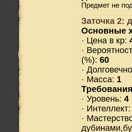
Предмет не по
Заточка 2:
Основные х
· Цена в кр:
· Вероятнос
(%):
60
· Долговечн
· Масса:
1
Требования
· Уровень:
4
· Интеллект
· Мастерств
дубинами,б