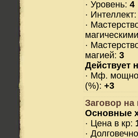
· Уровень:
4
· Интеллект
· Мастерств
магическими
· Мастерств
магией:
3
Действует н
· Мф. мощно
(%):
+3
Заговор на 
Основные х
· Цена в кр:
· Долговечн