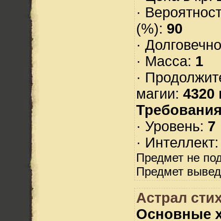
· Вероятнос
(%):
90
· Долговечн
· Масса:
1
· Продолжит
магии:
4320 
Требования
· Уровень:
7
· Интеллект
Предмет не по
Предмет вывед
Астрал стих
Основные х