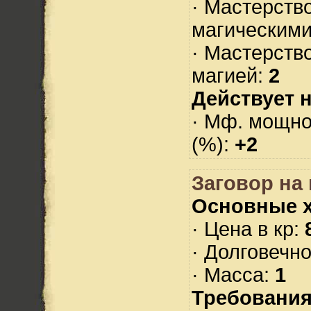
· Мастерств
магическими
· Мастерств
магией:
2
Действует н
· Мф. мощно
(%):
+2
Заговор на 
Основные х
· Цена в кр:
· Долговечн
· Масса:
1
Требования