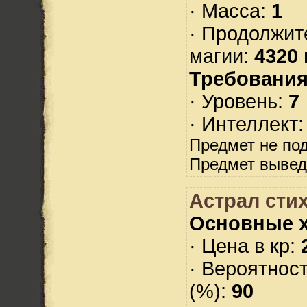
· Масса:
1
· Продолжит
магии:
4320 
Требования
· Уровень:
7
· Интеллект
Предмет не по
Предмет вывед
Астрал стих
Основные х
· Цена в кр:
· Вероятнос
(%):
90