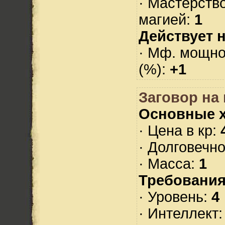
· Мастерств
магией:
1
Действует н
· Мф. мощно
(%):
+1
Заговор на 
Основные х
· Цена в кр:
· Долговечн
· Масса:
1
Требования
· Уровень:
4
· Интеллект