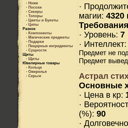
·
Ножи
· Продолжит
·
Посохи
·
Секиры
магии:
4320 
·
Топоры
·
Цветы и Букеты
Требования
·
Цепы
Разное
· Уровень:
7
·
Компоненты
·
Магические предметы
· Интеллект
·
Подарки
·
Пещерные ингредиенты
·
Сущности
Предмет не по
Щиты
·
Щиты
Предмет вывед
Ювелирные товары
·
Кольца
·
Ожерелья
Астрал стих
·
Серьги
Основные х
· Цена в кр:
· Вероятнос
(%):
90
· Долговечн