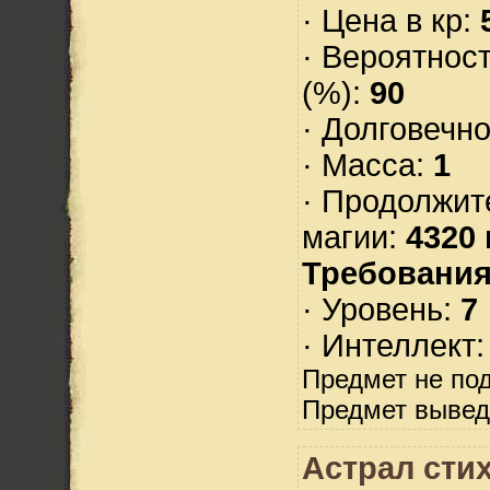
· Цена в кр:
· Вероятнос
(%):
90
· Долговечн
· Масса:
1
· Продолжит
магии:
4320 
Требования
· Уровень:
7
· Интеллект
Предмет не по
Предмет вывед
Астрал стих