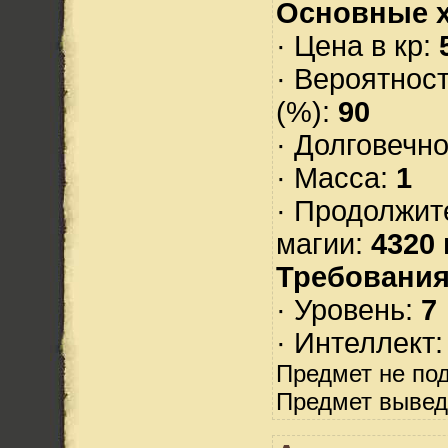
Основные х
· Цена в кр:
· Вероятнос
(%):
90
· Долговечн
· Масса:
1
· Продолжит
магии:
4320 
Требования
· Уровень:
7
· Интеллект
Предмет не по
Предмет вывед