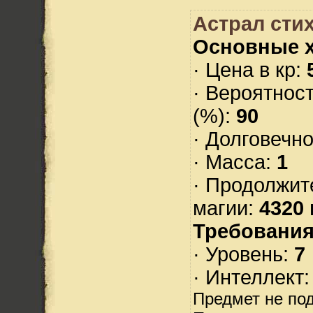
Астрал стих
Основные х
· Цена в кр:
· Вероятнос
(%):
90
· Долговечн
· Масса:
1
· Продолжит
магии:
4320 
Требования
· Уровень:
7
· Интеллект
Предмет не по