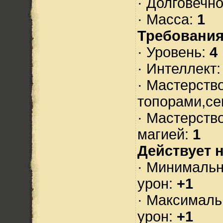
· Долговечн
· Масса:
1
Требования
· Уровень:
4
· Интеллект
· Мастерств
топорами,се
· Мастерств
магией:
1
Действует н
· Минималь
урон:
+1
· Максимал
урон:
+1