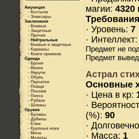
магии:
4320 
Амуниция
·
Костыли
Требования
·
Эликсиры
Заклинания
·
Боевые
· Уровень:
7
·
Защитные
·
Прочие
· Интеллект
·
Нейтральные
·
Боевые и защитные
Предмет не по
·
Карманы
·
Книги приемов
Предмет вывед
Одежда
·
Броня
·
Венки
Астрал стих
·
Наручи
·
Обувь
Основные х
·
Перчатки
·
Плащи
·
Поножи
· Цена в кр:
·
Пояса
·
Рубахи
· Вероятнос
·
Шлемы
Оружие
(%):
90
·
Булавы
·
Дубины
· Долговечн
·
Елки
·
Крупные елки
· Масса:
1
·
Мечи
·
Молоты