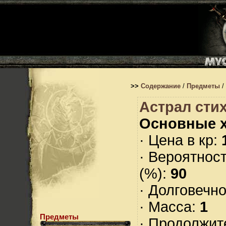
>>
Содержание
/
Предметы
/
Астрал стих
Основные х
· Цена в кр:
· Вероятнос
(%):
90
· Долговечн
· Масса:
1
Предметы
· Продолжит