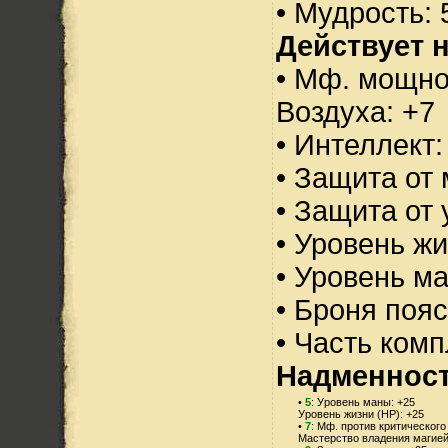
• Мудрость: 
Действует н
• Мф. мощно
Воздуха: +7
• Интеллект:
• Защита от 
• Защита от 
• Уровень жи
• Уровень м
• Броня пояс
• Часть ком
Надменнос
•
5
: Уровень маны: +25
Уровень жизни (HP): +25
•
7
: Мф. против критического
Мастерство владения магией