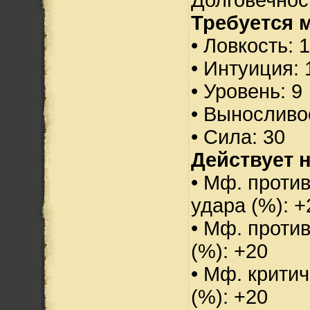
Требуется 
• Ловкость: 
• Интуиция: 
• Уровень: 9
• Выносливо
• Сила: 30
Действует н
• Мф. против
удара (%): +
• Мф. проти
(%): +20
• Мф. критич
(%): +20