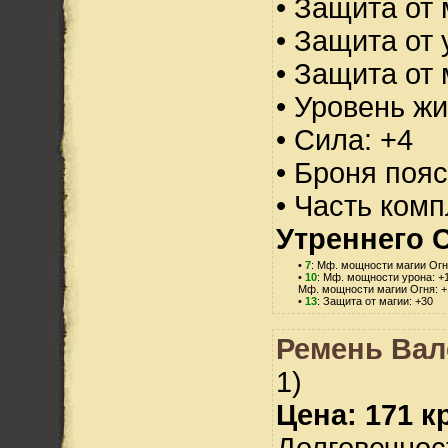
• Защита от 
• Защита от 
• Защита от 
• Уровень жи
• Сила: +4
• Броня пояс
• Часть ком
Утреннего 
•
7
: Мф. мощности магии Огн
•
10
: Мф. мощности урона: +
Мф. мощности магии Огня: +
•
13
: Защита от магии: +30
Ремень Вал
1)
Цена: 171 кр
Долговечност