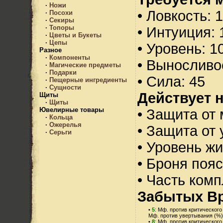
·
Ножи
• Ловкость: 
·
Посохи
·
Секиры
·
Топоры
• Интуиция: 
·
Цветы и Букеты
·
Цепы
• Уровень: 1
Разное
·
Компоненты
• Выносливо
·
Магические предметы
·
Подарки
• Сила: 45
·
Пещерные ингредиенты
·
Сущности
Действует н
Щиты
·
Щиты
Ювелирные товары
• Защита от 
·
Кольца
·
Ожерелья
• Защита от 
·
Серьги
• Уровень жи
• Броня пояс
• Часть ком
Забытых Вр
•
5
: Мф. против критического
Мф. против увертывания (%)
•
8
: Мф. против критического