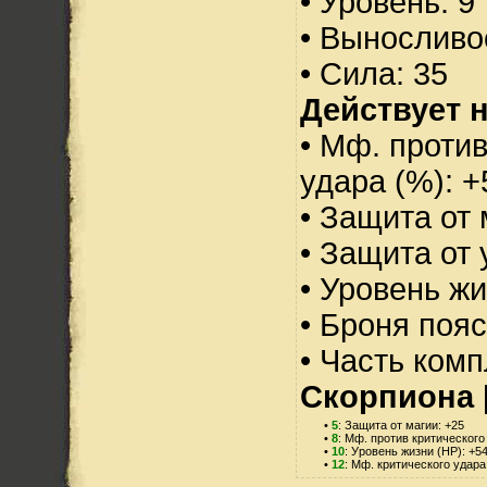
• Уровень: 9
• Выносливо
• Сила: 35
Действует н
• Мф. против
удара (%): +
• Защита от 
• Защита от 
• Уровень жи
• Броня пояс
• Часть ком
Скорпиона
•
5
: Защита от магии: +25
•
8
: Мф. против критического
•
10
: Уровень жизни (HP): +5
•
12
: Мф. критического удара