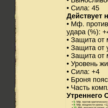
• Сила: 45
Действует н
• Мф. против
удара (%): +
• Защита от 
• Защита от 
• Защита от 
• Уровень жи
• Сила: +4
• Броня пояс
• Часть ком
Утреннего С
•
5
: Мф. против критического
•
8
: Мф. мощности урона: +1
•
10
: Мф. мощности урона: +