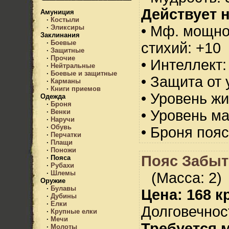
Действует н
Амуниция
·
Костыли
• Мф. мощно
·
Эликсиры
Заклинания
·
Боевые
стихий: +10
·
Защитные
·
Прочие
• Интеллект:
·
Нейтральные
·
Боевые и защитные
• Защита от 
·
Карманы
·
Книги приемов
• Уровень жи
Одежда
·
Броня
• Уровень м
·
Венки
·
Наручи
·
Обувь
• Броня пояс
·
Перчатки
·
Плащи
·
Поножи
Пояс Забыт
·
Пояса
·
Рубахи
·
Шлемы
(Масса: 2)
Оружие
·
Булавы
Цена: 168 кр
·
Дубины
·
Елки
Долговечност
·
Крупные елки
·
Мечи
Требуется 
·
Молоты