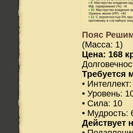
•
8
: Мастерство владения ор
Мф. парирования (%): +6
•
10
: Мастерство владения о
Уровень жизни (HP): +40
•
12
: С вероятностью 5% при
противнику в случайную зону
Пояс Решим
(Масса: 1)
Цена: 168 кр
Долговечност
Требуется 
• Интеллект:
• Уровень: 1
• Сила: 10
• Мудрость: 
Действует н
• Подавлени