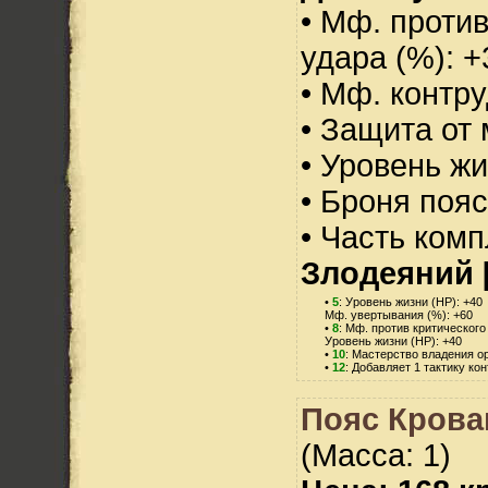
• Мф. против
удара (%): +
• Мф. контру
• Защита от 
• Уровень жи
• Броня пояс
• Часть ком
Злодеяний 
•
5
: Уровень жизни (HP): +40
Мф. увертывания (%): +60
•
8
: Мф. против критического
Уровень жизни (HP): +40
•
10
: Мастерство владения о
•
12
: Добавляет 1 тактику ко
Пояс Крова
(Масса: 1)