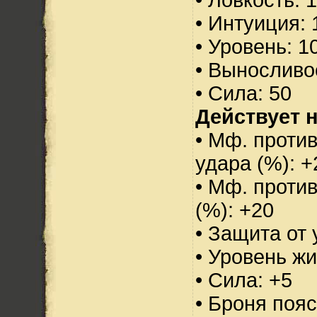
• Интуиция: 
• Уровень: 1
• Выносливо
• Сила: 50
Действует н
• Мф. против
удара (%): +
• Мф. проти
(%): +20
• Защита от 
• Уровень жи
• Сила: +5
• Броня пояс