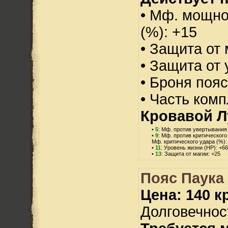
• Мф. мощно
(%): +15
• Защита от 
• Защита от 
• Броня пояс
• Часть ком
Кровавой 
•
5
: Мф. против увертывания 
•
9
: Мф. против критического
Мф. критического удара (%):
•
11
: Уровень жизни (HP): +66
•
13
: Защита от магии: +25
Пояс Паука
Цена: 140 кр
Долговечност