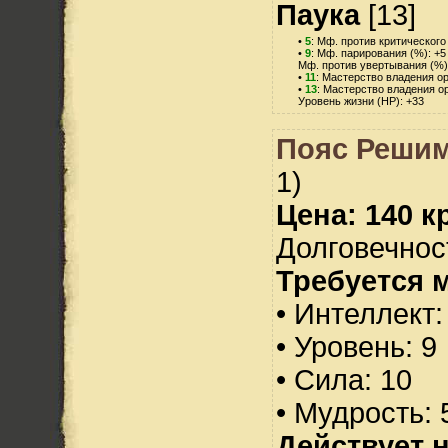
Паука
[13]
•
5
: Мф. против критического
•
9
: Мф. парирования (%): +5
Мф. против увертывания (%)
•
11
: Мастерство владения о
•
13
: Мастерство владения о
Уровень жизни (HP): +33
Пояс Реши
1)
Цена: 140 кр
Долговечност
Требуется 
• Интеллект:
• Уровень: 9
• Сила: 10
• Мудрость: 
Действует н