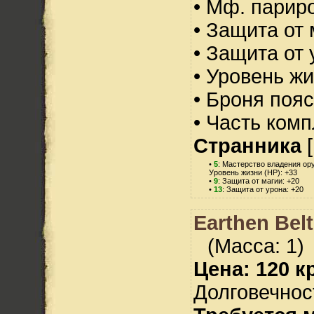
• Мф. парир
• Защита от 
• Защита от 
• Уровень жи
• Броня пояс
• Часть ком
Странника
[
•
5
: Мастерство владения ор
Уровень жизни (HP): +33
•
9
: Защита от магии: +20
•
13
: Защита от урона: +20
Earthen Bel
(Масса: 1)
Цена: 120 кр
Долговечност