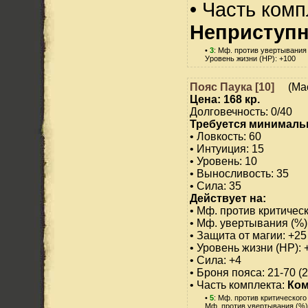
• Часть ком
Неприступн
•
3
: Мф. против увертывания 
Уровень жизни (HP): +100
Пояс Паука [10]
(Мас
Цена: 168 кр.
Долговечность: 0/40
Требуется минималь
• Ловкость: 60
• Интуиция: 15
• Уровень: 10
• Выносливость: 35
• Сила: 35
Действует на:
• Мф. против критическ
• Мф. увертывания (%)
• Защита от магии: +25
• Уровень жизни (HP): 
• Сила: +4
• Броня пояса: 21-70 (
• Часть комплекта:
Ком
•
5
: Мф. против критического
Мф. против увертывания (%)