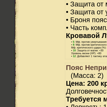
• Защита от 
• Защита от 
• Броня пояс
• Часть ком
Кровавой Л
•
5
: Мф. против увертывания 
•
8
: Мф. против критического
Мф. критического удара (%):
•
10
: Защита от магии: +30
Уровень жизни (HP): +80
•
12
: Добавляет 1 тактику ат
Пояс Непри
(Масса: 2)
Цена: 200 кр
Долговечност
Требуется 
• Ловкость: 