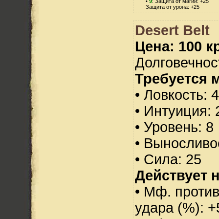
•
9
: Защита от магии: +25
Защита от урона: +25
Desert Belt
Цена: 100 кр
Долговечност
Требуется 
• Ловкость: 
• Интуиция: 
• Уровень: 8
• Выносливо
• Сила: 25
Действует н
• Мф. против
удара (%): +