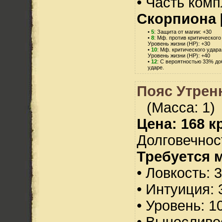
• Часть ком
Скорпиона 
•
5
: Защита от магии: +30
•
8
: Мф. против критического
Уровень жизни (HP): +30
•
10
: Мф. критического удара
Уровень жизни (HP): +40
•
12
: С вероятностью 33% до
ударе.
Пояс Утренн
(Масса: 1)
Цена: 168 кр
Долговечност
Требуется 
• Ловкость: 
• Интуиция: 
• Уровень: 1
• Выносливо