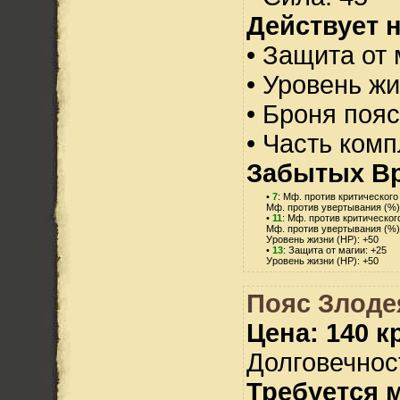
Действует н
• Защита от 
• Уровень жи
• Броня пояс
• Часть ком
Забытых В
•
7
: Мф. против критического
Мф. против увертывания (%)
•
11
: Мф. против критическог
Мф. против увертывания (%)
Уровень жизни (HP): +50
•
13
: Защита от магии: +25
Уровень жизни (HP): +50
Пояс Злоде
Цена: 140 кр
Долговечност
Требуется 