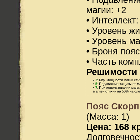
магии: +2
• Интеллект:
• Уровень жи
• Уровень м
• Броня пояс
• Часть ком
Решимости 
•
3
: Мф. мощности магии сти
•
5
: Подавление защиты от ма
•
7
: При использовании маги
магией стихий на 50% на сл
Пояс Скорп
(Масса: 1)
Цена: 168 кр
Долговечност