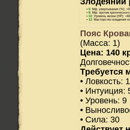
Злодеяний
•
5
: Мф. увертывания (%): +5
•
8
: Мф. против критического
•
10
: Уровень жизни (HP): +6
•
12
: Мастерство владения н
Пояс Крова
(Масса: 1)
Цена: 140 кр
Долговечност
Требуется 
• Ловкость: 
• Интуиция: 
• Уровень: 9
• Выносливо
• Сила: 30
Действует н